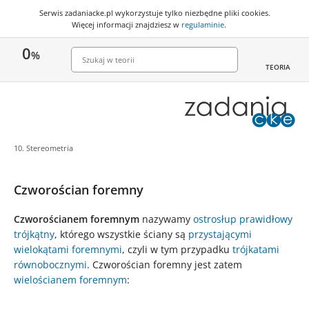
Serwis zadaniacke.pl wykorzystuje
tylko niezbędne pliki cookies
.
Więcej informacji znajdziesz w
regulaminie
.
0
%
TEORIA
10. Stereometria
Czworościan foremny
Czworościanem foremnym
nazywamy
ostrosłup prawidłowy
trójkątny
, którego wszystkie ściany są
przystającymi
wielokątami foremnymi
, czyli w tym przypadku
trójkatami
równobocznymi
. Czworościan foremny jest zatem
wielościanem foremnym
: