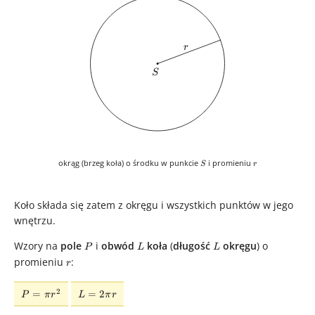
r
r
S
S
S
r
okrąg (brzeg koła) o środku w punkcie
i promieniu
S
r
Koło składa się zatem z okręgu i wszystkich punktów w jego
wnętrzu.
Wzory na
pole
P
i
obwód
L
koła
(
długość
L
okręgu
) o
P
L
L
promieniu
r
:
r
P =
L =
2
=
=
2
P
π
r
L
π
r
\pi
2\pi