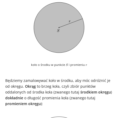
r
r
S
S
S
r
koło o środku w punkcie
i promieniu
S
r
Będziemy zamalowywać koło w środku, aby móc odróżnić je
od okręgu.
Okrąg
to brzeg koła, czyli zbiór punktów
oddalonych od środka koła (zwanego tutaj
środkiem okręgu
)
dokładnie
o długość promienia koła (zwanego tutaj
promieniem okręgu
):