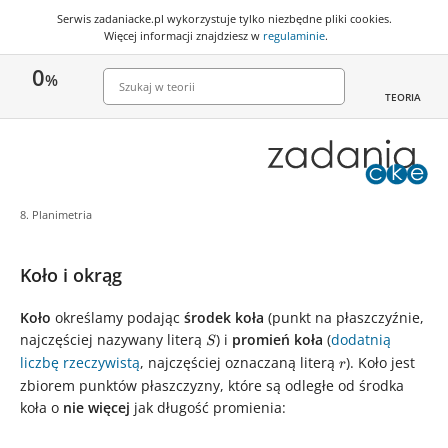
Serwis zadaniacke.pl wykorzystuje
tylko niezbędne pliki cookies
.
Więcej informacji znajdziesz w
regulaminie
.
0
%
TEORIA
8. Planimetria
Koło i okrąg
Koło
określamy podając
środek koła
(punkt na płaszczyźnie,
najczęściej nazywany literą
S
) i
promień koła
(
dodatnią
S
liczbę rzeczywistą
, najczęściej oznaczaną literą
r
). Koło jest
r
zbiorem punktów płaszczyzny, które są odległe od środka
koła o
nie więcej
jak długość promienia: