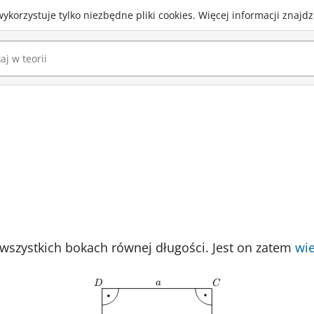
wykorzystuje
tylko niezbędne pliki cookies
.
Więcej informacji znajd
wszystkich bokach równej długości. Jest on zatem
wi
a
D
C
a
D
C