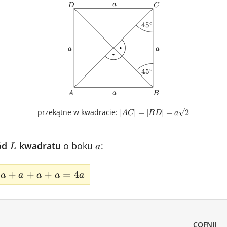
a
D
C
a
D
C
∘
45^{\circ}
4
5
a
a
a
a
∘
45^{\circ}
4
5
a
A
B
a
A
B
|AC|=|BD|=a\sqrt{2}
przekątne w kwadracie:
∣
∣
=
∣
∣
=
2
A
C
B
D
a
ód
L
kwadratu
o boku
a
:
L
a
+
+
+
=
4
a
a
a
a
a
COFNIJ