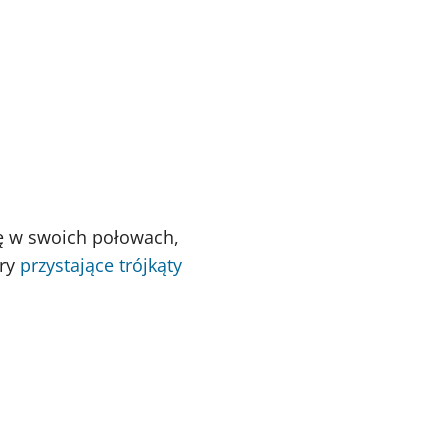
się w swoich połowach,
ery
przystające
trójkąty