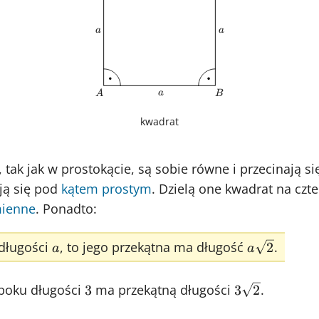
a
a
a
a
a
A
B
a
A
B
kwadrat
, tak jak w prostokącie, są sobie równe i przecinają 
ją się pod
kątem prostym
. Dzielą one kwadrat na czt
ienne
. Ponadto:
a
a\sqrt{2}
 długości
, to jego przekątna ma długość
.
2
a
a
3
3\sqrt{2}
 boku długości
ma przekątną długości
.
3
3
2