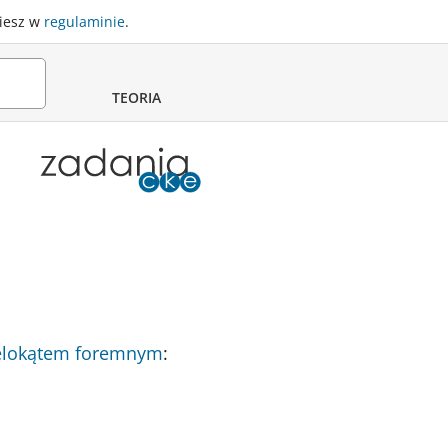
ziesz w
regulaminie
.
TEORIA
elokątem foremnym
: