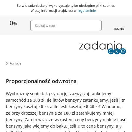
Serwis zadaniacke.pl wykorzystuje
tylko niezbędne pliki cookies
.
Więcej informacji znajdziesz w
regulaminie
.
0
%
TEORIA
5. Funkcje
Proporcjonalność odwrotna
Wyobraźmy sobie taką sytuację: zazwyczaj tankujemy
samochód za
100
zł. Ile litrów benzyny zatankujemy, jeśli litr
100
benzyny kosztuje
5
zł, a ile jeśli kosztuje
5{,}20
zł? Wiadomo,
5
5
,
20
że przy droższej benzynie za
100
zł zatankujemy mniej
100
benzyny. Zatem wraz ze wzrostem ceny benzyny maleje ilość
benzyny jaką wlejemy do baku. Jeśli
x
to cena benzyny, a
y
x
y