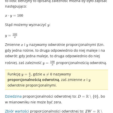
to ilość benzyny to opisaną zależność można by było zapisać
następująco:
x\cdot
⋅
=
100
x
y
y =
Stąd możemy wyznaczyć
y
:
y
100
y =
100
=
y
x
\frac{100}
{x}
Zmienne
x
i
y
nazywamy odwrotnie proporcjonalnymi (tzn.
x
y
gdy jedna rośnie, to druga odpowiednio do niej maleje i na
odwrót: gdy jedna maleje, to druga odpowiednio do niej
y =
100
rośnie), zaś zależność
proporcjonalnością odwrotną.
=
y
x
\frac{100}
{x}
y =
a
Funkcję
, gdzie
nazywamy
a
=

=
0
y
a
x
\frac{a}
\ne
x
y
proporcjonalnością odwrotną
, zaś zmienne
i
x
y
{x}
0
odwrotnie proporcjonalnymi.
Dziedzina
proporcjonalności odwrotnej to:
D =
R
, bo
=
∖
{
0
}
D
\mathbb{R}\setminu
w mianowniku nie może być zera.
{0\right\}
Zbiór wartości
proporcjonalności odwrotnej to:
ZW =
R
=
∖
Z
W