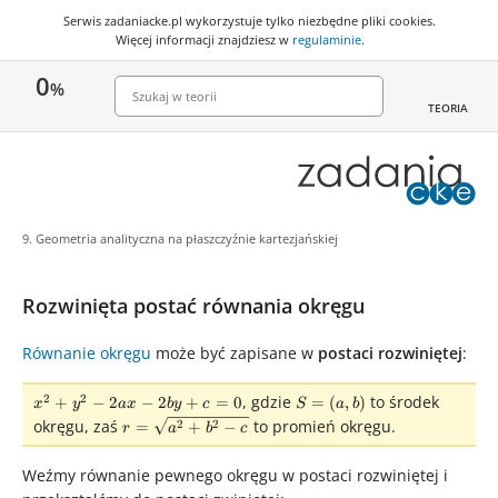
Serwis zadaniacke.pl wykorzystuje
tylko niezbędne pliki cookies
.
Więcej informacji znajdziesz w
regulaminie
.
0
%
TEORIA
9. Geometria analityczna na płaszczyźnie kartezjańskiej
Rozwinięta postać równania okręgu
Równanie okręgu
może być zapisane w
postaci rozwiniętej
:
x^{2}+y^{2}-2ax-
S =
2
2
, gdzie
to środek
+
−
2
−
2
+
=
0
=
(
,
)
x
y
a
x
b
y
c
S
a
b
2by+c=0
(a,b)
r =
okręgu, zaś
to promień okręgu.
2
2
=
+
−
r
a
b
c
\sqrt{a^{2}
+ b^{2} -
Weźmy równanie pewnego okręgu w postaci rozwiniętej i
c}