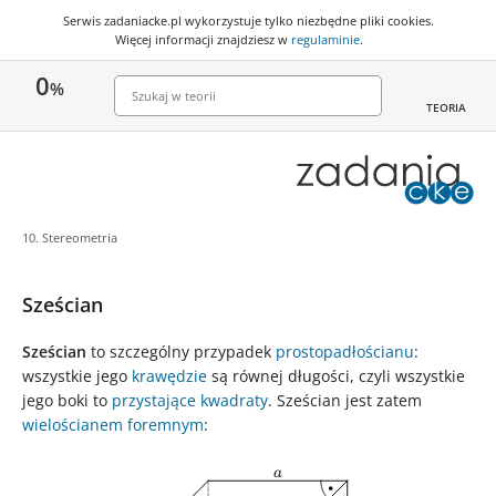
Serwis zadaniacke.pl wykorzystuje
tylko niezbędne pliki cookies
.
Więcej informacji znajdziesz w
regulaminie
.
0
%
TEORIA
10. Stereometria
Sześcian
Sześcian
to szczególny przypadek
prostopadłościanu
:
wszystkie jego
krawędzie
są równej długości, czyli wszystkie
jego boki to
przystające
kwadraty
. Sześcian jest zatem
wielościanem foremnym
:
a
a