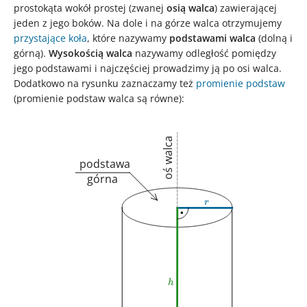
prostokąta wokół prostej (zwanej
osią walca
) zawierającej
jeden z jego boków. Na dole i na górze walca otrzymujemy
przystające
koła
, które nazywamy
podstawami walca
(dolną i
górną).
Wysokością walca
nazywamy odległość pomiędzy
jego podstawami i najczęściej prowadzimy ją po osi walca.
Dodatkowo na rysunku zaznaczamy też
promienie podstaw
(promienie podstaw walca są równe):
oś walca
podstawa
górna
r
r
h
h