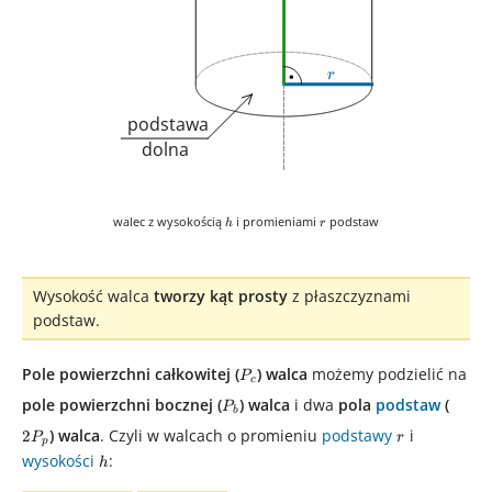
r
r
podstawa
dolna
h
r
walec z wysokością
i promieniami
podstaw
h
r
Wysokość walca
tworzy kąt prosty
z płaszczyznami
podstaw.
P_{c}
Pole powierzchni całkowitej (
) walca
możemy podzielić na
P
c
P_{b}
2P_{
pole powierzchni bocznej (
) walca
i dwa
pola
podstaw
(
P
b
r
) walca
. Czyli w walcach o promieniu
podstawy
i
2
P
r
p
wysokości
h
:
h