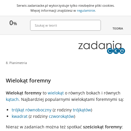
Serwis zadaniacke.pl wykorzystuje
tylko niezbędne pliki cookies
.
Więcej informacji znajdziesz w
regulaminie
.
0
%
TEORIA
8. Planimetria
Wielokąt foremny
Wielokąt foremny
to
wielokąt
o równych bokach i równych
kątach
. Najbardziej popularnymi wielokątami foremnymi są:
trójkąt równoboczny
(z rodziny
trójkątów
)
kwadrat
(z rodziny
czworokątów
)
Nieraz w zadaniach można też spotkać
sześciokąt foremny
: