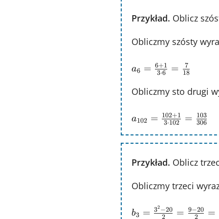
Przykład.
Oblicz szós
Obliczmy szósty wyra
a_{6} =
6
+
1
7
=
=
a
6
3
⋅
6
18
\frac{6+1}
{3\cdot6}
Obliczmy sto drugi w
= \frac{7}
a_{102} =
102
+
1
103
{18}
=
=
a
102
3
⋅
102
306
\frac{102+1}
{3\cdot102}
= \frac{103}
Przykład.
Oblicz trze
{306}
Obliczmy trzeci wyra
b_{3} =
2
3
−
20
9
−
20
=
=
=
b
3
2
2