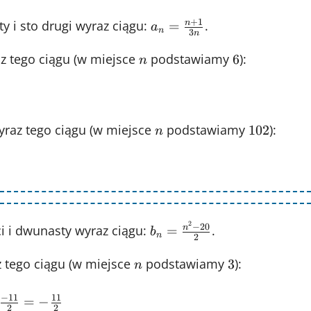
a_{n} =
+
1
ty i sto drugi wyraz ciągu:
.
=
n
a
n
3
n
\frac{n+1}
z tego ciągu (w miejsce
n
podstawiamy
{3n}
6
):
6
n
yraz tego ciągu (w miejsce
n
podstawiamy
102
):
102
n
b_{n} =
2
−
20
ci i dwunasty wyraz ciągu:
.
=
n
b
n
2
\frac{n^2-
z tego ciągu (w miejsce
n
podstawiamy
20}{2}
3
):
3
n
−
11
11
=
−
2
2