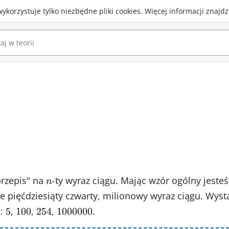
wykorzystuje
tylko niezbędne pliki cookies
.
Więcej informacji znajd
przepis" na
n
-ty wyraz ciągu. Mając wzór ogólny jeste
n
cie pięćdziesiąty czwarty, milionowy wyraz ciągu. Wys
o:
5
,
100
,
254
,
1000000
.
5
100
254
1000000