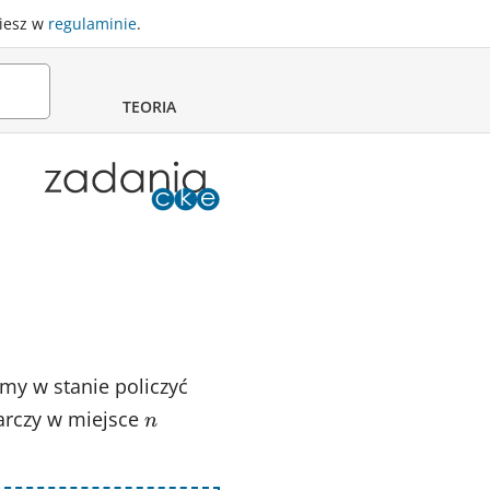
ziesz w
regulaminie
.
TEORIA
śmy w stanie policzyć
tarczy w miejsce
n
n