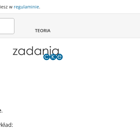
ziesz w
regulaminie
.
TEORIA
e
.
kład: