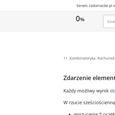
Serwis zadaniacke.pl 
0
%
11. Kombinatoryka. Rachunek
Zdarzenie elemen
Każdy możliwy wynik
do
W rzucie sześciościenn
2
wyrzucenie
oczek
2