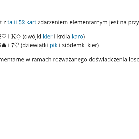
t z
talii
52
kart
zdarzeniem elementarnym jest na przy
52
2\heartsuit
\text{K}\diamondsuit
i
(dwójki
kier
i króla
karo
)
2♡
K
♢
9\spadesuit
7\heartsuit
i
(dziewiątki
pik
i siódemki kier)
9♠
7♡
lementarne w ramach rozważanego doświadczenia lo