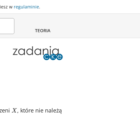
ziesz w
regulaminie
.
TEORIA
rzeni
X
, które nie należą
X