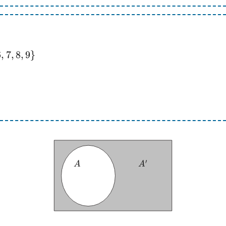
6
,
7
,
8
,
9
}
′
A
A'
A
A