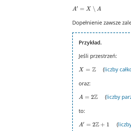
′
A' =
=
∖
A
X
A
X\setminus
Dopełnienie zawsze zale
A
Przykład.
Jeśli przestrzeń:
Z
X =
(
liczby całk
=
X
\mathbb{Z}\quad
oraz:
Z
A =
(
liczby par
=
2
A
2\mathbb{Z}\quad
to:
′
Z
A' =
(
liczb
=
2
+
1
A