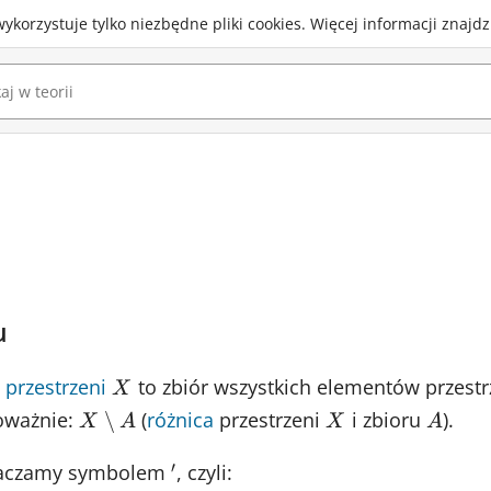
wykorzystuje
tylko niezbędne pliki cookies
.
Więcej informacji znajd
u
w
przestrzeni
X
to zbiór wszystkich elementów przest
X
noważnie:
X
(
różnica
przestrzeni
X
i zbioru
A
).
∖
X
A
X
A
\setminus
′
znaczamy symbolem
'
, czyli:
A