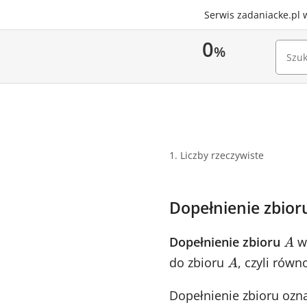
Serwis zadaniacke.pl 
0
%
1. Liczby rzeczywiste
Dopełnienie zbior
Dopełnienie zbioru
A
A
do zbioru
A
, czyli rów
A
Dopełnienie zbioru o