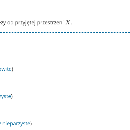
ży od przyjętej przestrzeni
X
.
X
owite
)
zyste
)
y nieparzyste
)