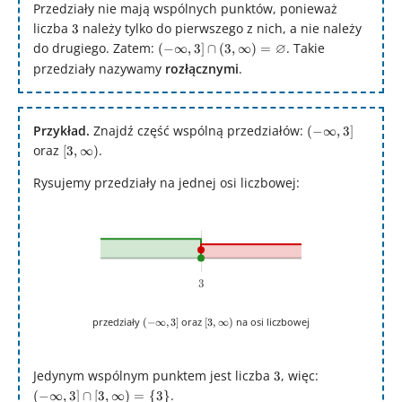
Przedziały nie mają wspólnych punktów, ponieważ
liczba
3
należy tylko do pierwszego z nich, a nie należy
3
do drugiego. Zatem:
(-
∅
. Takie
(
−
∞
,
3
]
∩
(
3
,
∞
)
=
\infty,3]\cap
przedziały nazywamy
rozłącznymi
.
(3,\infty) =
\varnothing
Przykład.
Znajdź część wspólną przedziałów:
(-
(
−
∞
,
3
]
\infty,3]
oraz
[3,\infty)
.
[
3
,
∞
)
Rysujemy przedziały na jednej osi liczbowej:
3
3
(-
[3,\infty)
przedziały
oraz
na osi liczbowej
(
−
∞
,
3
]
[
3
,
∞
)
\infty,3]
Jedynym wspólnym punktem jest liczba
3
, więc:
(-
3
\infty,3]\cap
.
(
−
∞
,
3
]
∩
[
3
,
∞
)
=
{
3
}