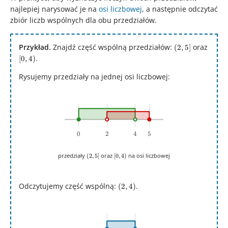
najlepiej narysować je na
osi liczbowej
, a następnie odczytać
zbiór liczb wspólnych dla obu przedziałów.
Przykład.
Znajdź część wspólną przedziałów:
(2,5]
oraz
(
2
,
5
]
[0,4)
.
[
0
,
4
)
Rysujemy przedziały na jednej osi liczbowej:
0
0
2
2
4
4
5
5
(2,5]
[0,4)
przedziały
oraz
na osi liczbowej
(
2
,
5
]
[
0
,
4
)
Odczytujemy część wspólną:
(2,4)
.
(
2
,
4
)