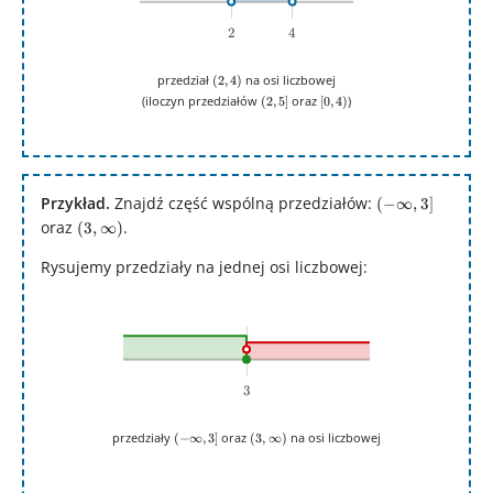
2
2
4
4
(2,4)
przedział
na osi liczbowej
(
2
,
4
)
(2,5]
[0,4)
(iloczyn przedziałów
oraz
)
(
2
,
5
]
[
0
,
4
)
Przykład.
Znajdź część wspólną przedziałów:
(-
(
−
∞
,
3
]
\infty,3]
oraz
(3,\infty)
.
(
3
,
∞
)
Rysujemy przedziały na jednej osi liczbowej:
3
3
(-
(3,\infty)
przedziały
oraz
na osi liczbowej
(
−
∞
,
3
]
(
3
,
∞
)
\infty,3]