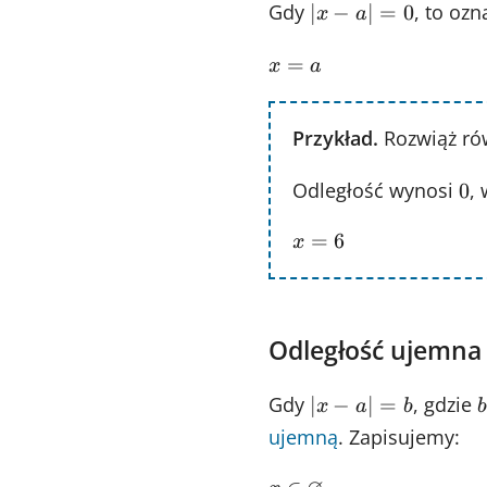
Gdy
|x-
, to oz
∣
−
∣
=
0
x
a
a|=0
x=a
=
x
a
Przykład.
Rozwiąż r
Odległość wynosi
0
, 
0
x
=
6
x
=
6
Odległość ujemna
Gdy
|x
, gdzie
∣
−
∣
=
x
a
b
b
-
ujemną
. Zapisujemy:
a|
x \in