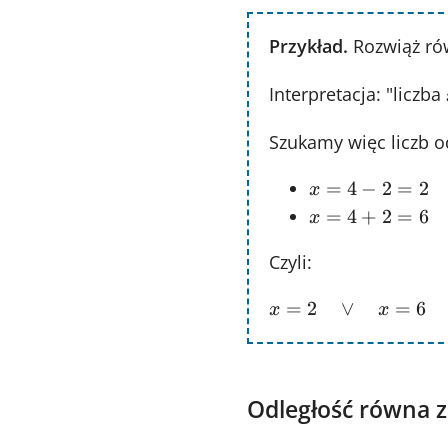
- b
\quad
Przykład.
Rozwiąż r
\vee
\quad
Interpretacja: "liczba
x = a
+ b
Szukamy więc liczb 
x
=
4
−
2
=
2
x
=
x
=
4
+
2
=
6
x
4
=
Czyli:
-
4
2
+
x = 2
=
2
∨
=
6
=
x
x
2
\quad
2
=
\vee
6
\quad
Odległość równa 
x = 6