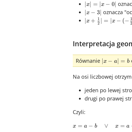
|x|
oznac
∣
∣
=
∣
−
0∣
x
x
=
|x
oznacza "o
∣
−
3∣
x
|x
-
1
|x +
∣
+
∣
=
∣
−
(
−
x
x
2
-
3|
\frac{1}
0|
{2}| =
|x - (-
Interpretacja geo
\frac{1}
{2})|
|x-
Równanie
∣
−
∣
=
x
a
b
a|=b
Na osi liczbowej otrzy
jeden po lewej stro
drugi po prawej str
Czyli:
x = a
=
−
∨
=
x
a
b
x
a