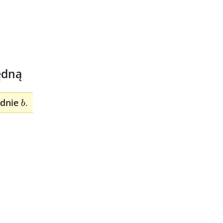
ędną
b
adnie
.
b