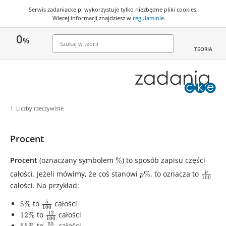
Serwis zadaniacke.pl wykorzystuje
tylko niezbędne pliki cookies
.
Więcej informacji znajdziesz w
regulaminie
.
0
%
TEORIA
1. Liczby rzeczywiste
Procent
Procent
(oznaczany symbolem
\%
) to sposób zapisu części
%
p\%
\frac{
całości. Jeżeli mówimy, że coś stanowi
, to oznacza to
p
%
p
100
{100}
całości. Na przykład:
5
5\%
\frac{5}
to
całości
5%
100
{100}
12
12\%
\frac{12}
to
całości
12%
100
{100}
55
55\%
\frac{55}
to
całości