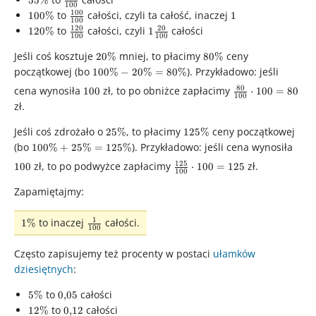
55%
100
{100}
100
100\%
\frac{100}
1
to
całości, czyli ta całość, inaczej
100%
1
100
{100}
120
20
120\%
\frac{120}
1\frac{20}
to
całości, czyli
całości
120%
1
100
100
{100}
{100}
Jeśli coś kosztuje
20\%
mniej, to płacimy
80\%
ceny
20%
80%
początkowej (bo
100\%
). Przykładowo: jeśli
100%
−
20%
=
80%
-
100
\frac{80}
80
cena wynosiła
zł, to po obniżce zapłacimy
100
⋅
100
=
80
100
20\%
{100}
zł.
=
\cdot 100
80\%
Jeśli coś zdrożało o
25\%
, to płacimy
125\%
ceny początkowej
= 80
25%
125%
(bo
100\%
). Przykładowo: jeśli cena wynosiła
100
100%
+
25%
=
125%
+
\frac{125}
125
zł, to po podwyżce zapłacimy
zł.
100
⋅
100
=
125
100
25\%
{100}
Zapamiętajmy:
=
\cdot 100
125\%
= 125
1
1\%
\frac{1}
to inaczej
całości.
1%
100
{100}
Często zapisujemy też procenty w postaci
ułamków
dziesiętnych
:
5\%
0{,}05
to
całości
5%
0
,
05
12\%
0{,}12
to
całości
12%
0
,
12