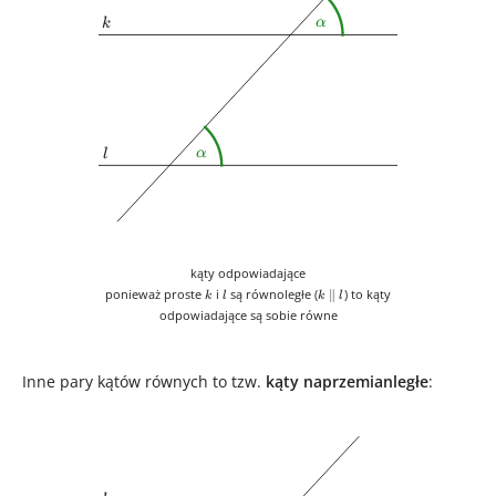
\alpha
k
α
k
\alpha
l
α
l
kąty odpowiadające
k
l
k\parallel
ponieważ proste
i
są równoległe (
) to kąty
∥
k
l
k
l
l
odpowiadające są sobie równe
Inne pary kątów równych to tzw.
kąty naprzemianległe
: