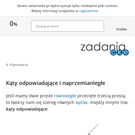
Serwis zadaniacke.pl wykorzystuje
tylko niezbędne pliki cookies
.
Więcej informacji znajdziesz w
regulaminie
.
0
%
TEORIA
8. Planimetria
Kąty odpowiadające i naprzemianległe
Jeśli mamy dwie proste
równoległe
przecięte trzecią prostą,
to tworzy nam się szereg równych
kątów
, między innymi tzw.
kąty odpowiadające
: