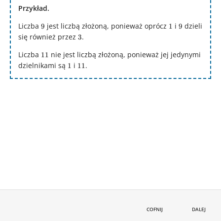
Przykład.
Liczba
9
jest liczbą złożoną, ponieważ oprócz
1
i
9
dzieli
9
1
9
się również przez
3
.
3
Liczba
11
nie jest liczbą złożoną, ponieważ jej jedynymi
11
dzielnikami są
1
i
11
.
1
11
COFNIJ
DALEJ