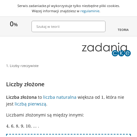
Serwis zadaniacke.pl wykorzystuje
tylko niezbędne pliki cookies
.
Więcej informacji znajdziesz w
regulaminie
.
0
%
TEORIA
1. Liczby rzeczywiste
Liczby złożone
Liczba złożona
to
liczba naturalna
większa od
1
, która nie
1
jest
liczbą pierwszą
.
Liczbami złożonymi są między innymi:
4
,
6
,
8
,
9
,
10
, ... .
4
6
8
9
10