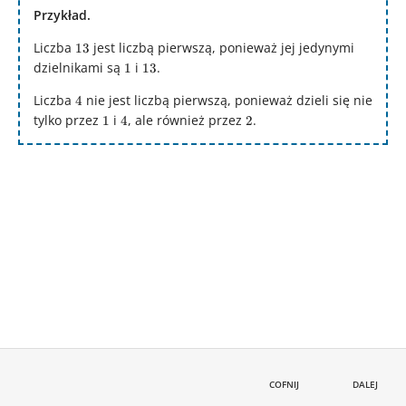
Przykład.
Liczba
13
jest liczbą pierwszą, ponieważ jej jedynymi
13
dzielnikami są
1
i
13
.
1
13
Liczba
4
nie jest liczbą pierwszą, ponieważ dzieli się nie
4
tylko przez
1
i
4
, ale również przez
2
.
1
4
2
COFNIJ
DALEJ