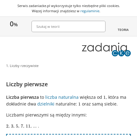
Serwis zadaniacke.pl wykorzystuje
tylko niezbędne pliki cookies
.
Więcej informacji znajdziesz w
regulaminie
.
0
%
TEORIA
1. Liczby rzeczywiste
Liczby pierwsze
Liczba pierwsza
to
liczba naturalna
większa od
1
, która ma
1
dokładnie dwa
dzielniki
naturalne:
1
oraz samą siebie.
1
Liczbami pierwszymi są między innymi:
2
,
3
,
5
,
7
,
11
, ... .
2
3
5
7
11