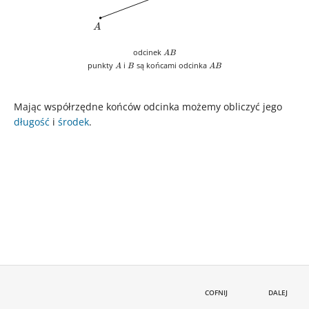
A
A
AB
odcinek
A
B
A
B
AB
punkty
i
są końcami odcinka
A
B
A
B
Mając współrzędne końców odcinka możemy obliczyć jego
długość
i
środek
.
COFNIJ
DALEJ