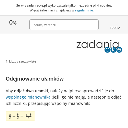
Serwis zadaniacke.pl wykorzystuje
tylko niezbędne pliki cookies
.
Więcej informacji znajdziesz w
regulaminie
.
0
%
TEORIA
1. Liczby rzeczywiste
Odejmowanie ułamków
Aby
odjąć dwa ułamki
, należy najpierw sprowadzić je do
wspólnego mianownika
(jeśli go nie mają), a następnie odjąć
ich liczniki, przepisując wspólny mianownik:
−
\frac{a}
a
b
a
b
−
=
c
c
c
{c} -
\frac{b}