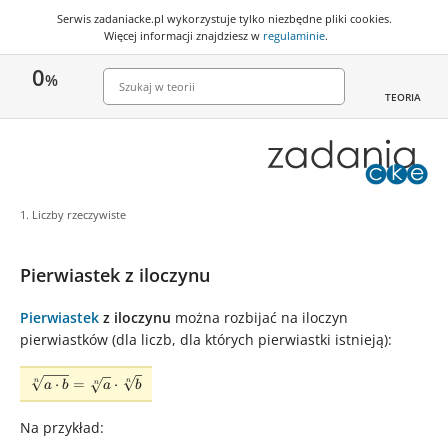
Serwis zadaniacke.pl wykorzystuje
tylko niezbędne pliki cookies
.
Więcej informacji znajdziesz w
regulaminie
.
0
%
TEORIA
1. Liczby rzeczywiste
Pierwiastek z iloczynu
Pierwiastek
z iloczynu
można rozbijać na iloczyn
pierwiastków (dla liczb, dla których pierwiastki istnieją):
\sqrt[n]{a\cdot
⋅
=
⋅
n
n
n
a
b
a
b
b} = \sqrt[n]
{a}\cdot\sqrt[n]
Na przykład:
{b}