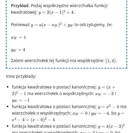
Przykład.
Podaj współrzędne wierzchołka funkcji
3\cdot\frac{4}
2
{3}x+3\cdot\frac{4}
kwadratowej:
y = 2(x-
.
=
2
(
−
1
)
+
4
y
x
{9} - \frac{1}{3} =
1)^{2}+4
y = a(x-
2
3x^{2} + 4x + 1
Ponieważ
to odczytujemy, że:
=
(
−
)
+
y
a
x
x
y
W
W
x_{W})^{2}+y_{W}
x_{W}
=
1
x
W
= 1
y_{W}
=
4
y
W
= 4
Zatem wierzchołek tej funkcji ma współrzędne:
(1,4)
.
(
1
,
4
)
Inne przykłady:
y =
funkcja kwadratowa o postaci kanonicznej:
=
(
+
y
x
(x+2)^{2}
x_{W}
y_{W}
2
ma wierzchołek o współrzędnych:
i
2
)
−
1
=
−
2
x
W
-1
= -2
= -1
=
−
1
y
W
y =
2
funkcja kwadratowa o postaci kanonicznej:
ma
=
−
4
y
x
x^{2}
x_{W}
y_{W}
y =
wierzchołek o współrzędnych:
i
, bo
=
0
=
−
4
=
x
y
y
W
W
-4
= 0
= -4
x^{2} -
2
2
−
4
=
(
−
0
)
−
4
x
x
= (x-
y =
2
funkcja kwadratowa o postaci kanonicznej:
=
4
(
−
3
)
y
x
0)^{2}-
4(x-
x_{W}
y_{W}
y = 4(
ma wierzchołek o współrzędnych:
i
, bo
=
3
=
0