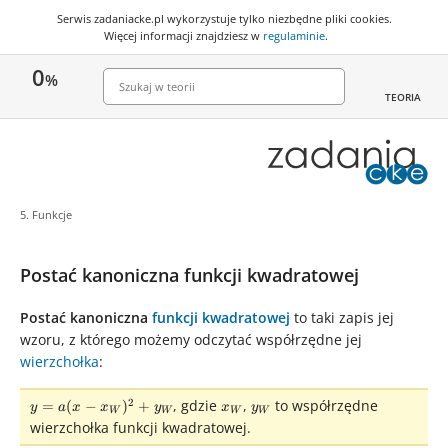
Serwis zadaniacke.pl wykorzystuje
tylko niezbędne pliki cookies
.
Więcej informacji znajdziesz w
regulaminie
.
0
%
TEORIA
5. Funkcje
Postać kanoniczna funkcji kwadratowej
Postać kanoniczna
funkcji kwadratowej
to taki zapis jej
wzoru, z którego możemy odczytać współrzędne jej
wierzchołka
:
y = a(x-
x_{W}
y_{W}
2
, gdzie
,
to współrzędne
=
(
−
)
+
y
a
x
x
y
x
y
W
W
W
W
x_{W})^{2}+y_{W}
wierzchołka funkcji kwadratowej.