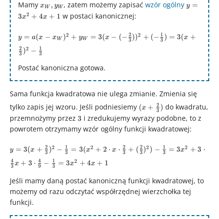
\Delta}
x_{W},
y =
\frac{-4}
= 16 - 12 = 4
Mamy
, zatem możemy zapisać
wzór ogólny
,
=
x
y
y
W
W
{4a} =
y_{W}
3x^{2}
{6} = -
2
w postaci kanonicznej:
3
+
4
+
1
x
x
\frac{-4}
+ 4x +
\frac{2}
{4\cdot3}
1
y = a(x-
{3}
2
1
2
2
=
(
−
)
+
=
3
(
−
(
−
)
)
+
(
−
)
=
3
(
+
y
a
x
x
y
x
x
W
W
3
3
=
x_{W})^{2}+y_{W}
2
1
2
)
−
\frac{-4}
= 3(x-(-\frac{2}
3
3
{12} = -
{3}))^{2}+(-
Postać kanoniczna gotowa.
\frac{1}
\frac{1}{3}) =
{3}
3(x+\frac{2}
Sama funkcja kwadratowa nie ulega zmianie. Zmienia się
{3})^{2}-\frac{1}
(x+\frac{2}
{3}
2
tylko zapis jej wzoru. Jeśli podniesiemy
do kwadratu,
(
+
)
x
3
{3})
przemnożymy przez
3
i zredukujemy wyrazy podobne, to z
3
powrotem otrzymamy wzór ogólny funkcji kwadratowej:
y = 3(x+\frac{2}
2
1
2
2
1
2
2
2
2
=
3
(
+
)
−
=
3
(
+
2
⋅
⋅
+
(
)
)
−
=
3
+
3
⋅
y
x
x
x
x
3
3
3
3
3
{3})^{2}-\frac{1}
4
4
1
2
+
3
⋅
−
=
3
+
4
+
1
x
x
x
{3} = 3(x^{2} +
3
9
3
2\cdot
Jeśli mamy daną postać kanoniczną funkcji kwadratowej, to
x\cdot\frac{2}{3} +
możemy od razu odczytać współrzędnej wierzchołka tej
(\frac{2}{3})^{2}) -
funkcji.
\frac{1}{3} =
3x^{2} +