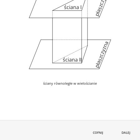
płaszczyzna
ściana I
płaszczyzna
ściana II
ściany równoległe w wielościanie
COFNIJ
DALEJ