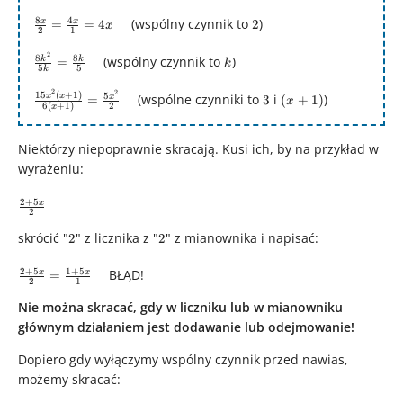
{3} =
\frac{8x}
2
\frac{2}
8
4
(wspólny czynnik to
)
x
x
=
=
4
2
x
2
1
{2} =
{1} =
\frac{4x}
\frac{8k^{2}}
k
2\quad
2
8
8
(wspólny czynnik to
)
k
k
=
k
5
5
k
{1} =
{5k} =
4x\quad
\frac{8k}
\frac{15x^2(x
3
(x+1)
2
2
15
(
+
1
)
5
x
x
(wspólne czynniki to
i
)
x
=
3
(
+
1
)
x
6
(
+
1
)
2
x
{5}\quad
+ 1)}
{6(x+1)} =
Niektórzy niepoprawnie skracają. Kusi ich, by na przykład w
\frac{5x^{2}}
wyrażeniu:
{2}\quad
\frac{2
2
+
5
x
2
+ 5x}
skrócić "
2
" z licznika z "
2
" z mianownika i napisać:
{2}
2
2
\frac{2
2
+
5
1
+
5
BŁĄD!
x
x
=
2
1
+ 5x}{2}
Nie można skracać, gdy w liczniku lub w mianowniku
=
\frac{1
głównym działaniem jest dodawanie lub odejmowanie!
+ 5x}
Dopiero gdy wyłączymy wspólny czynnik przed nawias,
{1}\quad
możemy skracać: