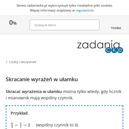
Serwis zadaniacke.pl wykorzystuje
tylko niezbędne pliki cookies
.
Więcej informacji znajdziesz w
regulaminie
.
0
%
TEORIA
1. Liczby rzeczywiste
Skracanie wyrażeń w ułamku
Skracać wyrażenia w ułamku
można tylko wtedy, gdy licznik
i mianownik mają wspólny czynnik.
Przykład.
\frac{6}
3
6
2
(wspólny czynnik to
)
=
=
2
3
3
1