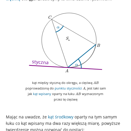
C
C
\alpha
α
S
S
B
B
styczna
\alpha
α
A
A
AB
kąt między styczną do okręgu, a cięciwą
A
B
A
poprowadzoną do
punktu styczności
, jest taki sam
A
AB
jak
kąt wpisany
oparty na łuku
wyznaczonym
A
B
przez tę cięciwę
Mając na uwadze, że
kąt środkowy
oparty na tym samym
łuku co kąt wpisany ma dwa razy większą miarę, powyższe
twierdzenie można rozwinąć do postaci: