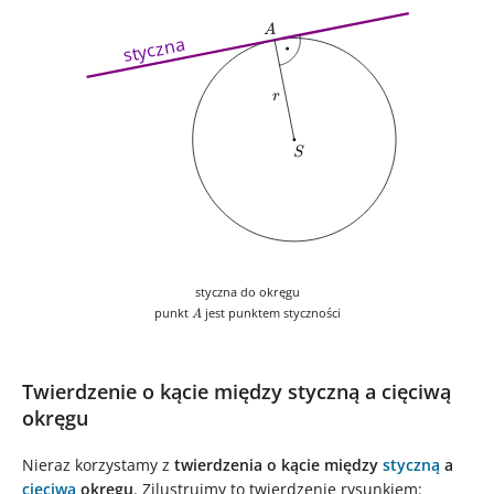
A
A
styczna
r
r
S
S
styczna do okręgu
A
punkt
jest punktem styczności
A
Twierdzenie o kącie między styczną a cięciwą
okręgu
Nieraz korzystamy z
twierdzenia o kącie między
styczną
a
cięciwą
okręgu
. Zilustrujmy to twierdzenie rysunkiem: