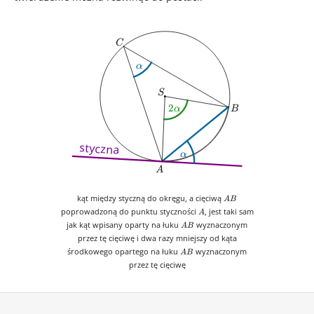
C
C
\alpha
α
S
S
2\alpha
2
B
α
B
styczna
\alpha
α
A
A
AB
kąt między styczną do okręgu, a cięciwą
A
B
A
poprowadzoną do punktu styczności
, jest taki sam
A
AB
jak kąt wpisany oparty na łuku
wyznaczonym
A
B
przez tę cięciwę i dwa razy mniejszy od kąta
AB
środkowego opartego na łuku
wyznaczonym
A
B
przez tę cięciwę