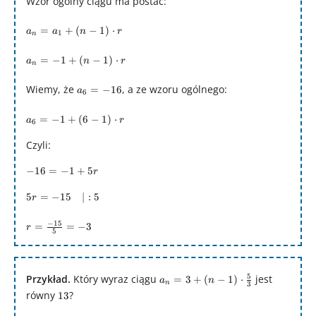
Wzór ogólny ciągu ma postać:
- 66 =
-62
a_{n}
=
+
(
−
1
)
⋅
a
a
n
r
1
n
=
a_{1}
a_{n}
=
−
1
+
(
−
1
)
⋅
a
n
r
n
+ (n-
= -1 +
1)\cdot
(n-
a_{6}
Wiemy, że
, a ze wzoru ogólnego:
=
−
16
a
6
r
1)\cdot
= -16
r
a_{6}
=
−
1
+
(
6
−
1
)
⋅
a
r
6
= -1 +
(6-
Czyli:
1)\cdot
-16
−
16
=
−
1
+
5
r
r
=
5r =
5
=
−
15
∣
:
5
r
-1
-15\quad
+
r =
−
15
|:5
=
=
−
3
r
5r
5
\frac{-15}
{5} = -3
a_{n} =
5
Przykład.
Który wyraz ciągu
jest
=
3
+
(
−
1
)
⋅
a
n
n
3
3 + (n-
równy
13
?
13
1)\cdot