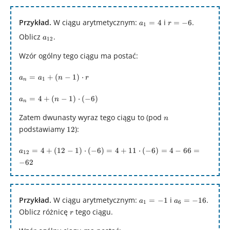
r
a_{1}
r
Przykład.
W ciągu arytmetycznym:
i
.
=
4
=
−
6
a
r
1
= 4
=
a_{12}
Oblicz
.
a
12
-6
Wzór ogólny tego ciągu ma postać:
a_{n}
=
+
(
−
1
)
⋅
a
a
n
r
1
n
=
a_{1}
a_{n}
=
4
+
(
−
1
)
⋅
(
−
6
)
a
n
n
+ (n-
= 4 +
1)\cdot
(n-
Zatem dwunasty wyraz tego ciągu to (pod
n
n
r
1)\cdot
podstawiamy
12
):
12
(-6)
a_{12}
=
4
+
(
12
−
1
)
⋅
(
−
6
)
=
4
+
11
⋅
(
−
6
)
=
4
−
66
=
a
12
= 4 +
−
62
(12-
1)\cdot
(-6) = 4
a_{1}
a_{6}
Przykład.
W ciągu arytmetycznym:
i
.
=
−
1
=
−
16
+
a
a
1
6
= -1
= -16
Oblicz różnicę
r
tego ciągu.
11\cdot
r
(-6) = 4