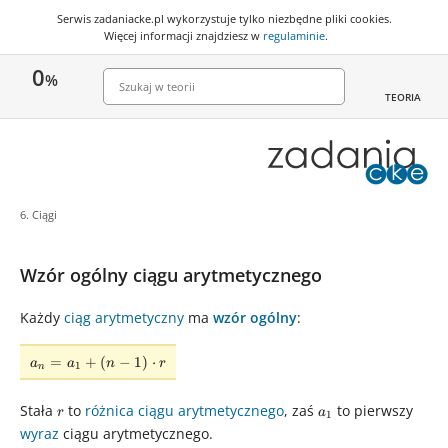
Serwis zadaniacke.pl wykorzystuje
tylko niezbędne pliki cookies
.
Więcej informacji znajdziesz w
regulaminie
.
0
%
TEORIA
6. Ciągi
Wzór ogólny ciągu arytmetycznego
Każdy
ciąg arytmetyczny
ma
wzór ogólny
:
a_{n}
=
+
(
−
1
)
⋅
a
a
n
r
1
n
=
a_{1}
r
a_{1}
Stała
to
różnica ciągu arytmetycznego
, zaś
to pierwszy
r
a
+ (n-
1
wyraz
ciągu arytmetycznego.
1)\cdot