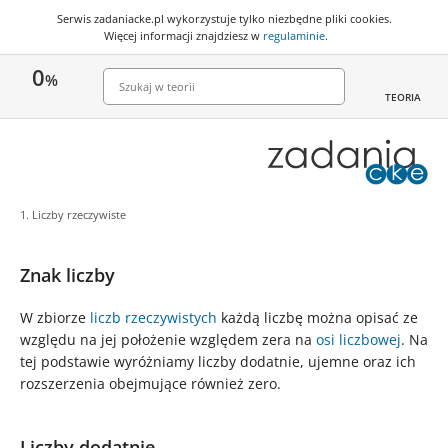
Serwis zadaniacke.pl wykorzystuje
tylko niezbędne pliki cookies
.
Więcej informacji znajdziesz w
regulaminie
.
0
%
TEORIA
1. Liczby rzeczywiste
Znak liczby
W zbiorze
liczb rzeczywistych
każdą liczbę można opisać ze
względu na jej położenie względem zera na
osi liczbowej
. Na
tej podstawie wyróżniamy liczby dodatnie, ujemne oraz ich
rozszerzenia obejmujące również zero.
Liczby dodatnie