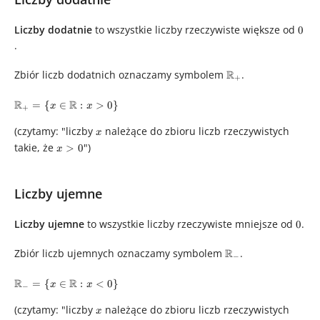
Liczby dodatnie
to wszystkie liczby rzeczywiste większe od
0
0
.
\mathbb{R}_+
Zbiór liczb dodatnich oznaczamy symbolem
R
.
+
\mathbb{R}_+ =
R
R
=
{
∈
:
>
0
}
x
x
+
\left\
{x\in\mathbb{R}:
(czytamy: "liczby
x
należące do zbioru liczb rzeczywistych
x
x > 0\right\}
takie, że
x
")
>
0
x
>
0
Liczby ujemne
Liczby ujemne
to wszystkie liczby rzeczywiste mniejsze od
0
.
0
\mathbb{R}_-
Zbiór liczb ujemnych oznaczamy symbolem
R
.
−
\mathbb{R}_- =
R
R
=
{
∈
:
<
0
}
x
x
−
\left\
{x\in\mathbb{R}:
(czytamy: "liczby
x
należące do zbioru liczb rzeczywistych
x