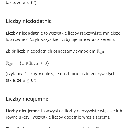
x < 0\right\}
takie, że
x
")
<
0
x
<
0
Liczby niedodatnie
Liczby niedodatnie
to wszystkie liczby rzeczywiste mniejsze
lub równe
0
(czyli wszystkie liczby ujemne wraz z zerem).
0
\mathbb{R}_{\
Zbiór liczb niedodatnich oznaczamy symbolem
R
.
≤
0
0}
\mathbb{R}_{\le
R
R
=
{
∈
:
≤
0
}
x
x
≤
0
0} = \left\
{x\in\mathbb{R}:
(czytamy: "liczby
x
należące do zbioru liczb rzeczywistych
x
x \le 0\right\}
takie, że
x\le
")
≤
0
x
0
Liczby nieujemne
Liczby nieujemne
to wszystkie liczby rzeczywiste większe lub
równe
0
(czyli wszystkie liczby dodatnie wraz z zerem).
0
\mathbb{R}_{\