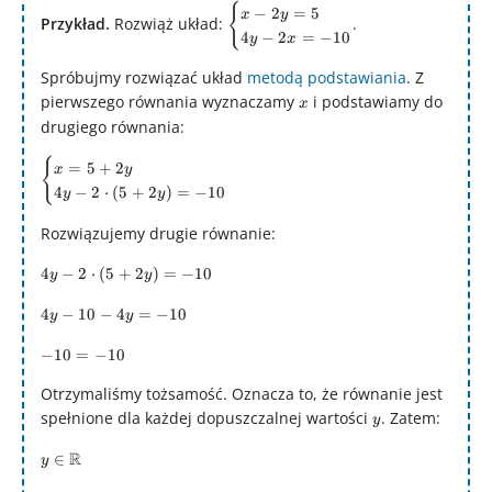
{
\begin{cases}
−
2
=
5
x
y
Przykład.
Rozwiąż układ:
.
x - 2y = 5 \\
4
−
2
=
−
10
y
x
4y -2x = -10
Spróbujmy rozwiązać układ
metodą podstawiania
. Z
\end{cases}
pierwszego równania wyznaczamy
x
i podstawiamy do
x
drugiego równania:
{
\begin{cases}
=
5
+
2
x
y
x = 5 + 2y \\
4
−
2
⋅
(
5
+
2
)
=
−
10
y
y
4y -2\cdot (5
Rozwiązujemy drugie równanie:
+ 2y) = -10
\end{cases}
4y
4
−
2
⋅
(
5
+
2
)
=
−
10
y
y
-2\cdot
4y
4
−
10
−
4
=
−
10
y
y
(5 +
-10
2y) =
-10
−
10
=
−
10
-
-10
=
4y
Otrzymaliśmy tożsamość. Oznacza to, że równanie jest
-10
=
spełnione dla każdej dopuszczalnej wartości
y
. Zatem:
y
-10
y \in
R
∈
y
\mathbb{R}