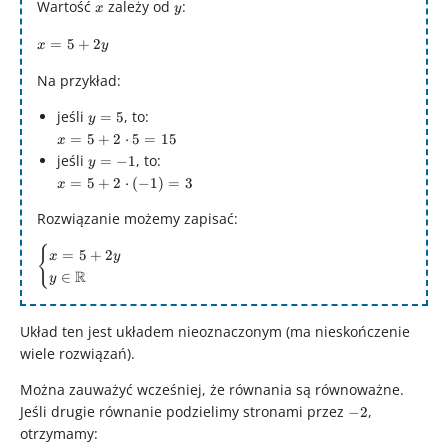
Wartość
x
zależy od
y
:
x
y
x
=
5
+
2
x
y
=
Na przykład:
5
+
y
jeśli
, to:
=
5
y
2y
=
x = 5
=
5
+
2
⋅
5
=
15
x
5
+
y
jeśli
, to:
=
−
1
y
2\cdot
=
x = 5
=
5
+
2
⋅
(
−
1
)
=
3
x
5 = 15
-1
+
Rozwiązanie możemy zapisać:
2\cdot
(-1) =
{
\begin{cases}
=
5
+
2
3
x
y
x = 5 + 2y \\
R
∈
y
y \in
\mathbb{R}
Układ ten jest układem nieoznaczonym (ma nieskończenie
\end{cases}
wiele rozwiązań).
Można zauważyć wcześniej, że równania są równoważne.
Jeśli drugie równanie podzielimy stronami przez
-2
,
−
2
otrzymamy: