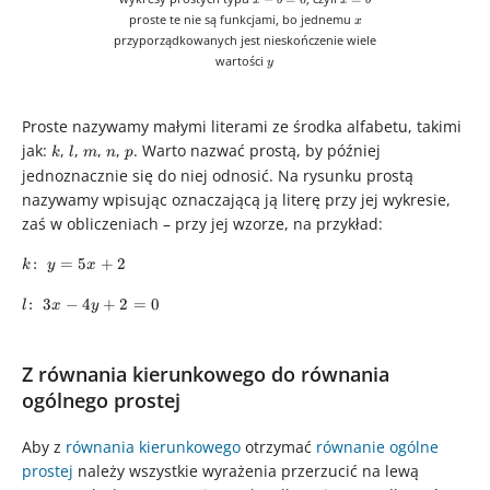
x
b
x
b
-
=
x
proste te nie są funkcjami, bo jednemu
x
b
b
przyporządkowanych jest nieskończenie wiele
=
y
wartości
0
y
Proste nazywamy małymi literami ze środka alfabetu, takimi
jak:
k
,
l
,
m
,
n
,
p
. Warto nazwać prostą, by później
k
l
m
n
p
jednoznacznie się do niej odnosić. Na rysunku prostą
nazywamy wpisując oznaczającą ją literę przy jej wykresie,
zaś w obliczeniach – przy jej wzorze, na przykład:
k\colon\
:
=
5
+
2
k
y
x
y=5x+2
l\colon\
:
3
−
4
+
2
=
0
l
x
y
3x-
4y+2 =
Z równania kierunkowego do równania
0
ogólnego prostej
Aby z
równania kierunkowego
otrzymać
równanie ogólne
prostej
należy wszystkie wyrażenia przerzucić na lewą