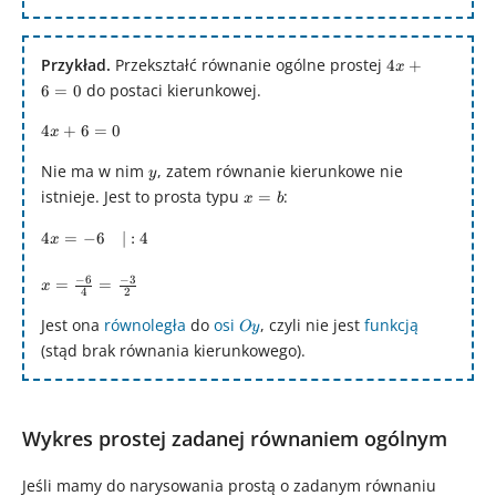
\frac{3}
{5}
Przykład.
Przekształć równanie ogólne prostej
4x
4
+
x
+
do postaci kierunkowej.
6
=
0
6
4x
4
+
6
=
0
x
=
+
0
Nie ma w nim
y
, zatem równanie kierunkowe nie
y
6
istnieje. Jest to prosta typu
x
:
=
=
x
b
=
0
4x =
4
=
−
6
∣
:
4
x
b
-6\quad
x =
−
6
−
3
|:4
=
=
x
4
2
\frac{-6}
{4} =
Jest ona
równoległa
do
osi
Oy
, czyli nie jest
funkcją
O
y
\frac{-3}
(stąd brak równania kierunkowego).
{2}
Wykres prostej zadanej równaniem ogólnym
Jeśli mamy do narysowania prostą o zadanym równaniu