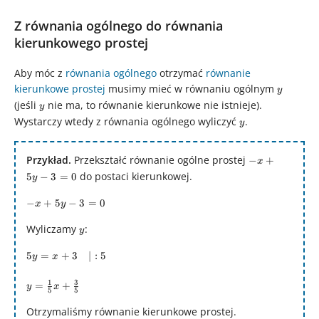
Z równania ogólnego do równania
kierunkowego prostej
Aby móc z
równania ogólnego
otrzymać
równanie
kierunkowe prostej
musimy mieć w równaniu ogólnym
y
y
(jeśli
y
nie ma, to równanie kierunkowe nie istnieje).
y
Wystarczy wtedy z równania ogólnego wyliczyć
y
.
y
Przykład.
Przekształć równanie ogólne prostej
-x
−
+
x
+
do postaci kierunkowej.
5
−
3
=
0
y
5y
-x
−
+
5
−
3
=
0
-
x
y
+
3
Wyliczamy
y
:
y
5y
=
-
0
5y = x
5
=
+
3
∣
:
5
y
x
3
+
=
y =
1
3
3\quad
=
+
y
x
0
5
5
\frac{1}
|:5
{5}x +
Otrzymaliśmy równanie kierunkowe prostej.