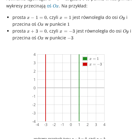
b
-
wykresy przecinają
oś
Ox
. Na przykład:
O
x
b
x
x
Oy
prosta
, czyli
jest równoległa do osi
i
−
1
=
0
=
1
=
x
x
O
y
-
=
Ox
1
przecina oś
w punkcie
1
0
O
x
1
1
x
x
Oy
prosta
, czyli
jest równoległa do osi
i
+
3
=
0
=
−
3
x
x
O
y
=
+
=
Ox
-3
przecina oś
w punkcie
−
3
O
x
0
3
-3
=
0
4
x=1
=
1
x
3
x=-3
=
−
3
x
2
1
0
-1
-2
-3
-4
-4
-3
-2
-1
0
1
2
3
4
x
x
wykresy prostych typu
, czyli
−
=
0
=