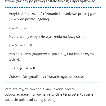
stronę (tak aby po prawej zostało tylko
0
) i uporządkować.
0
Przykład.
Przekształć równanie kierunkowe prostej
y
=
y
=
do postaci ogólnej.
3
−
5
x
3x
y
=
3
−
5
-
y
x
=
5
Przerzucamy wszystkie wyrażenia na lewą stronę:
3x
-
y
−
3
+
5
=
0
y
x
5
-
Porządkujemy (najpierw
x
, później
y
i na koniec wyraz
x
y
3x
wolny):
+
5
-3x
−
3
+
+
5
=
0
x
y
=
+
0
Gotowe. Otrzymaliśmy równanie ogólne prostej.
y
+
5
Pamiętajmy, że równanie kierunkowe prostej i
=
odpowiadające mu równanie ogólne tej prostej to różne
0
postacie opisu
tej samej
prostej.