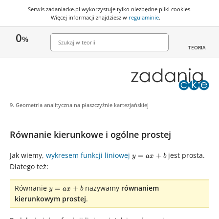
Serwis zadaniacke.pl wykorzystuje
tylko niezbędne pliki cookies
.
Więcej informacji znajdziesz w
regulaminie
.
0
%
TEORIA
9. Geometria analityczna na płaszczyźnie kartezjańskiej
Równanie kierunkowe i ogólne prostej
Jak wiemy,
wykresem funkcji liniowej
y
jest prosta.
=
+
y
a
x
b
=
Dlatego też:
ax
+
y
Równanie
nazywamy
równaniem
=
+
y
a
x
b
b
=
kierunkowym prostej
.
ax
+