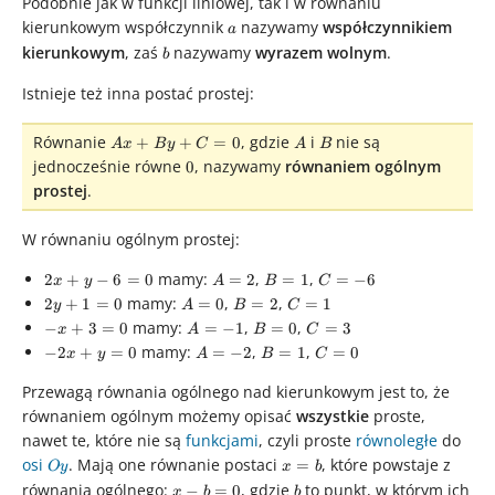
Podobnie jak w funkcji liniowej, tak i w równaniu
b
kierunkowym współczynnik
a
nazywamy
współczynnikiem
a
kierunkowym
, zaś
b
nazywamy
wyrazem wolnym
.
b
Istnieje też inna postać prostej:
Ax
A
B
Równanie
, gdzie
i
nie są
+
+
=
0
A
x
B
y
C
A
B
+
0
jednocześnie równe
, nazywamy
równaniem ogólnym
0
By
prostej
.
+
C
W równaniu ogólnym prostej:
=
0
2x
A
B
C
mamy:
,
,
2
+
−
6
=
0
=
2
=
1
=
−
6
x
y
A
B
C
+
=
=
=
2y
A
B
C
mamy:
,
,
2
+
1
=
0
=
0
=
2
=
1
y
A
B
C
y
2
1
-6
+
=
=
=
-
A
B
C
mamy:
,
,
−
+
3
=
0
=
−
1
=
0
=
3
x
A
B
C
-
1
0
2
1
x
=
=
=
-2x
A
B
C
mamy:
,
,
−
2
+
=
0
=
−
2
=
1
=
0
x
y
A
B
C
6
=
+
-1
0
3
+
=
=
=
=
0
3
Przewagą równania ogólnego nad kierunkowym jest to, że
y
-2
1
0
0
=
=
równaniem ogólnym możemy opisać
wszystkie
proste,
0
0
nawet te, które nie są
funkcjami
, czyli proste
równoległe
do
osi
Oy
. Mają one równanie postaci
x
, które powstaje z
=
O
y
x
b
=
równania ogólnego:
x
, gdzie
b
to punkt, w którym ich
−
=
0
x
b
b