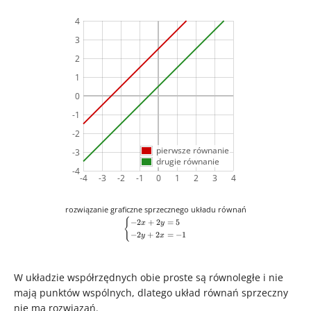
\\ y = x +
\frac{1}{-2}
4
\frac{1}{2}
\end{cases}
\end{cases}
3
2
1
0
-1
-2
pierwsze równanie
-3
drugie równanie
-4
-4
-3
-2
-1
0
1
2
3
4
\begin{cases}
rozwiązanie graficzne sprzecznego układu równań
-2x + 2y = 5
{
−
2
+
2
=
5
x
y
\\ -2y + 2x =
−
2
+
2
=
−
1
y
x
-1
\end{cases}
W układzie współrzędnych obie proste są równoległe i nie
mają punktów wspólnych, dlatego układ równań sprzeczny
nie ma rozwiązań.