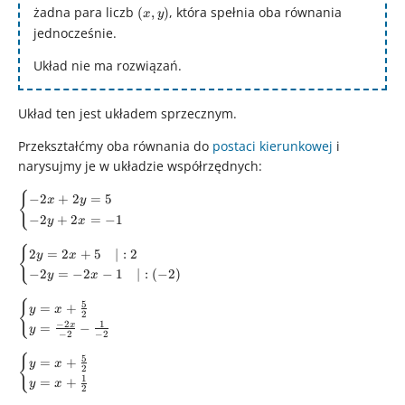
2y
żadna para liczb
(x,y)
, która spełnia oba równania
(
,
)
x
y
=
jednocześnie.
5
Układ nie ma rozwiązań.
Układ ten jest układem sprzecznym.
Przekształćmy oba równania do
postaci kierunkowej
i
narysujmy je w układzie współrzędnych:
{
\begin{cases}
−
2
+
2
=
5
x
y
-2x + 2y = 5
−
2
+
2
=
−
1
y
x
\\ -2y + 2x =
{
\begin{cases}
2
=
2
+
5
∣
:
2
-1
y
x
2y = 2x +
−
2
=
−
2
−
1
∣
:
(
−
2
)
\end{cases}
y
x
5\quad |:2 \\
{
5
\begin{cases}
=
+
-2y = - 2x -
y
x
2
y = x +
−
2
1
x
=
−
1\quad |:(-2)
y
−
2
−
2
\frac{5}{2}
\end{cases}
{
5
\begin{cases}
=
+
\\ y =
y
x
2
y = x +
1
=
+
\frac{-2x}
y
x
2
\frac{5}{2}
{-2} -