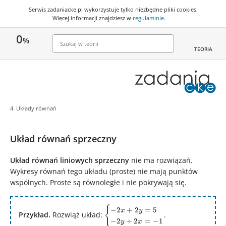
Serwis zadaniacke.pl wykorzystuje
tylko niezbędne pliki cookies
.
Więcej informacji znajdziesz w
regulaminie
.
0
%
TEORIA
4. Układy równań
Układ równań sprzeczny
Układ równań liniowych sprzeczny
nie ma rozwiązań.
Wykresy równań tego układu (proste) nie mają punktów
wspólnych. Proste są równoległe i nie pokrywają się.
{
\begin{cases}
−
2
+
2
=
5
x
y
Przykład.
Rozwiąż układ:
.
-2x + 2y = 5
−
2
+
2
=
−
1
y
x